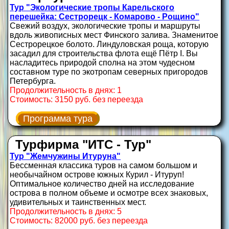
Тур "Экологические тропы Карельского
перешейка: Сестрорецк - Комарово - Рощино"
Свежий воздух, экологические тропы и маршруты
вдоль живописных мест Финского залива. Знаменитое
Сестрорецкое болото. Линдуловская роща, которую
засадил для строительства флота ещё Пётр I. Вы
насладитесь природой сполна на этом чудесном
составном туре по экотропам северных пригородов
Петербурга.
Продолжительность в днях: 1
Стоимость: 3150 руб. без переезда
Программа тура
Турфирма "ИТС - Тур"
Тур "Жемчужины Итуруна"
Бессменная классика туров на самом большом и
необычайном острове южных Курил - Итуруп!
Оптимальное количество дней на исследование
острова в полном объеме и осмотре всех знаковых,
удивительных и таинственных мест.
Продолжительность в днях: 5
Стоимость: 82000 руб. без переезда