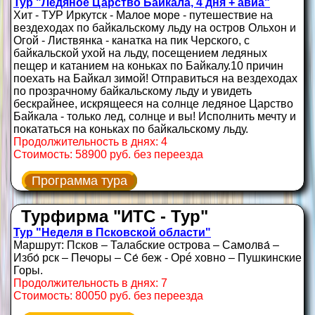
Тур "Ледяное Царство Байкала, 4 дня + авиа"
Хит - ТУР Иркутск - Малое море - путешествие на
вездеходах по байкальскому льду на остров Ольхон и
Огой - Листвянка - канатка на пик Черского, с
байкальской ухой на льду, посещением ледяных
пещер и катанием на коньках по Байкалу.10 причин
поехать на Байкал зимой! Отправиться на вездеходах
по прозрачному байкальскому льду и увидеть
бескрайнее, искрящееся на солнце ледяное Царство
Байкала - только лед, солнце и вы! Исполнить мечту и
покататься на коньках по байкальскому льду.
Продолжительность в днях: 4
Стоимость: 58900 руб. без переезда
Программа тура
Турфирма "ИТС - Тур"
Тур "Неделя в Псковской области"
Маршрут: Псков – Талабские острова – Самолва́ –
Избо́ рск – Печоры – Се́ беж - Орé ховно – Пушкинские
Горы.
Продолжительность в днях: 7
Стоимость: 80050 руб. без переезда