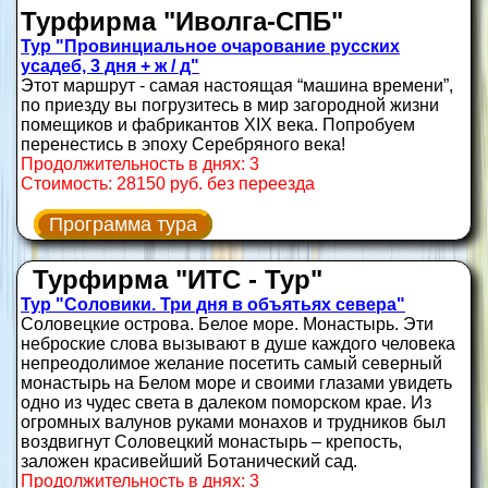
Турфирма "Иволга-СПБ"
Тур "Провинциальное очарование русских
усадеб, 3 дня + ж / д"
Этот маршрут - самая настоящая “машина времени”,
по приезду вы погрузитесь в мир загородной жизни
помещиков и фабрикантов XIX века. Попробуем
перенестись в эпоху Серебряного века!
Продолжительность в днях: 3
Стоимость: 28150 руб. без переезда
Программа тура
Турфирма "ИТС - Тур"
Тур "Соловики. Три дня в объятьях севера"
Соловецкие острова. Белое море. Монастырь. Эти
неброские слова вызывают в душе каждого человека
непреодолимое желание посетить самый северный
монастырь на Белом море и своими глазами увидеть
одно из чудес света в далеком поморском крае. Из
огромных валунов руками монахов и трудников был
воздвигнут Соловецкий монастырь – крепость,
заложен красивейший Ботанический сад.
Продолжительность в днях: 3