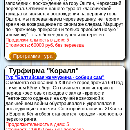
заповедник, восхождение на гору Оштен, Черкесский
перевал. Отличием нашего тура от классической
тридцатки, является восхождения на вершину горы
Оштен, мы переваливаем через вершину, не теряем
время на возвращение по своим же следам. Маршрут
по - прежнему прекрасен и только приобрел новую "
изюминку" , стал более доступен и интересен.
Продолжительность в днях: 5
Стоимость: 60000 руб. без переезда
Программа тура
Турфирма "Коралл"
Тур "Балтийская жемчужина - собери сам"
С момента основания в XIII веке город прожил 691год
с именем Кёнигсберг. Он начинал свою историю в
период крестовых походов с замка - крепости
Тевтонского ордена и на случай возможной в
дальнейшем войны обустраивался и укреплялся в
последующие столетия. Со второй половины XIXвека
в Европе Кёнигсберг становится городом - крепостью
первого ранга.
Продолжительность в днях: 5
Стоимость: 18000 руб. без переезда