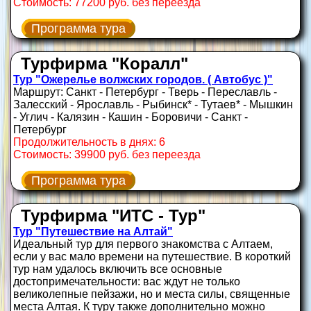
Стоимость: 77200 руб. без переезда
Программа тура
Турфирма "Коралл"
Тур "Ожерелье волжских городов. ( Автобус )"
Маршрут: Санкт - Петербург - Тверь - Переславль -
Залесский - Ярославль - Рыбинск* - Тутаев* - Мышкин
- Углич - Калязин - Кашин - Боровичи - Санкт -
Петербург
Продолжительность в днях: 6
Стоимость: 39900 руб. без переезда
Программа тура
Турфирма "ИТС - Тур"
Тур "Путешествие на Алтай"
Идеальный тур для первого знакомства с Алтаем,
если у вас мало времени на путешествие. В короткий
тур нам удалось включить все основные
достопримечательности: вас ждут не только
великолепные пейзажи, но и места силы, священные
места Алтая. К туру также дополнительно можно