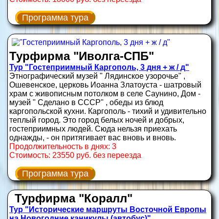
Программа тура
Турфирма "Иволга-СПБ"
Тур "Гостеприимный Каргополь, 3 дня + ж / д"
Этнографический музей " Лядинское узорочье" ,
Ошевенское, церковь Иоанна Златоуста - шатровый
храм с живописным потолком в селе Саунино, Дом -
музей " Сделано в СССР" , обеды из блюд
каргопольской кухни. Каргополь - тихий и удивительно
теплый город. Это город белых ночей и добрых,
гостеприимных людей. Сюда нельзя приехать
однажды, - он притягивает вас вновь и вновь.
Продолжительность в днях: 3
Стоимость: 23550 руб. без переезда
Программа тура
Турфирма "Коралл"
Тур "Исторические маршруты Восточной Европы
на Новогодние каникулы (автобус)"