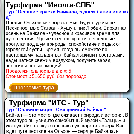
Турфирма "Иволга-СПБ"
Тур "Осенние краски Байкала, 5 дней + авиа или ж /
д"
Пролив Ольхонские ворота, мыс Будун, урочище
Песчаное, мыс Сагаан - Хушун, пик Любви. Бархатная
осень на Байкале - чудесное и красивое время для
путешествия. Яркие осенние краски, неспешные
прогулки под шум природы, спокойствие и отдых от
городской суеты. Время, когда вы сможете по -
настоящему насладиться байкальскими просторами,
надышаться свежим воздухом, получить заряд
энергии и новых эмоций!
Продолжительность в днях: 5
Стоимость: 51650 руб. без переезда
Программа тура
Турфирма "ИТС - Тур"
Тур "Славное море - Священный Байкал"
Байкал — это место, где оживает природа и история. В
этом туре вы увидите самобытный музей «Тальцы» и
уютную Листвянку, открывающую ворота к озеру. Вас
ждет путешествие на Ольхон — сердце Байкала, и