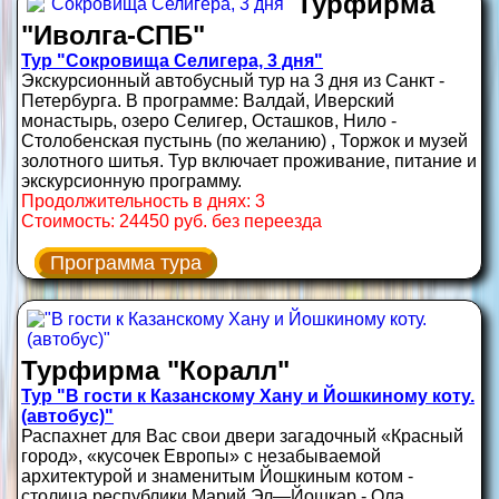
Турфирма
"Иволга-СПБ"
Тур "Сокровища Селигера, 3 дня"
Экскурсионный автобусный тур на 3 дня из Санкт -
Петербурга. В программе: Валдай, Иверский
монастырь, озеро Селигер, Осташков, Нило -
Столобенская пустынь (по желанию) , Торжок и музей
золотного шитья. Тур включает проживание, питание и
экскурсионную программу.
Продолжительность в днях: 3
Стоимость: 24450 руб. без переезда
Программа тура
Турфирма "Коралл"
Тур "В гости к Казанскому Хану и Йошкиному коту.
(автобус)"
Распахнет для Вас свои двери загадочный «Красный
город», «кусочек Европы» с незабываемой
архитектурой и знаменитым Йошкиным котом -
столица республики Марий Эл—Йошкар - Ола,