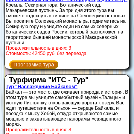
Кремль, Секирная гора, Ботанический сад,
Макарьевская пустынь. За три дня этого тура вы
сможете отдохнуть в тишине на Соловецких островах.
Вы посетите Соловецкий монастырь, поднимитесь на
Секирную гору и увидите один из самых северных
ботанических садов России, который расположен на
территории бывшей монастырской Макарьевской
пустыни.
Продолжительность в днях: 3
Стоимость: 42450 руб. без переезда
Программа тура
Турфирма "ИТС - Тур"
Тур "Наслаждение Байкалом"
Байкал — это место, где оживает природа и история. В
этом туре вы увидите самобытный музей «Тальцы» и
уютную Листвянку, открывающую ворота к озеру. Вас
ждет путешествие на Ольхон — сердце Байкала, и
поездка к мысу Хобой, откуда открываются самые
мощные и захватывающие панорамы «священного
моря».
Продолжительность в днях: 8