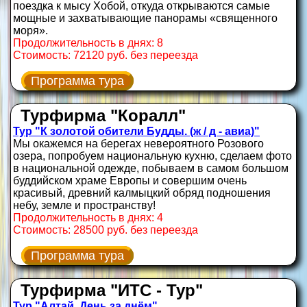
поездка к мысу Хобой, откуда открываются самые
мощные и захватывающие панорамы «священного
моря».
Продолжительность в днях: 8
Стоимость: 72120 руб. без переезда
Программа тура
Турфирма "Коралл"
Тур "К золотой обители Будды. (ж / д - авиа)"
Мы окажемся на берегах невероятного Розового
озера, попробуем национальную кухню, сделаем фото
в национальной одежде, побываем в самом большом
буддийском храме Европы и совершим очень
красивый, древний калмыцкий обряд подношения
небу, земле и пространству!
Продолжительность в днях: 4
Стоимость: 28500 руб. без переезда
Программа тура
Турфирма "ИТС - Тур"
Тур "Алтай. День за днём"