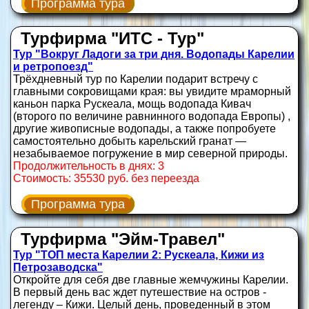
Программа тура
Турфирма "ИТС - Тур"
Тур "Вокруг Ладоги за три дня. Водопады Карелии
и ретропоезд"
Трёхдневный тур по Карелии подарит встречу с
главными сокровищами края: вы увидите мраморный
каньон парка Рускеала, мощь водопада Кивач
(второго по величине равнинного водопада Европы) ,
другие живописные водопады, а также попробуете
самостоятельно добыть карельский гранат —
незабываемое погружение в мир северной природы.
Продолжительность в днях: 3
Стоимость: 35530 руб. без переезда
Программа тура
Турфирма "Эйм-Травел"
Тур "ТОП места Карелии 2: Рускеала, Кижи из
Петрозаводска"
Откройте для себя две главные жемчужины Карелии.
В первый день вас ждет путешествие на остров -
легенду – Кижи. Целый день, проведенный в этом