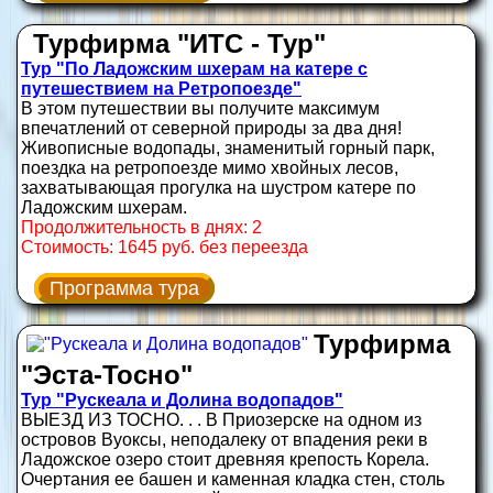
Турфирма "ИТС - Тур"
Тур "По Ладожским шхерам на катере с
путешествием на Ретропоезде"
В этом путешествии вы получите максимум
впечатлений от северной природы за два дня!
Живописные водопады, знаменитый горный парк,
поездка на ретропоезде мимо хвойных лесов,
захватывающая прогулка на шустром катере по
Ладожским шхерам.
Продолжительность в днях: 2
Стоимость: 1645 руб. без переезда
Программа тура
Турфирма
"Эста-Тосно"
Тур "Рускеала и Долина водопадов"
ВЫЕЗД ИЗ ТОСНО. . . В Приозерске на одном из
островов Вуоксы, неподалеку от впадения реки в
Ладожское озеро стоит древняя крепость Корела.
Очертания ее башен и каменная кладка стен, столь