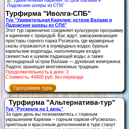
Турфирма "Иволга-СПБ"
Тур "Удивительная Карелия: остров Валаам и
Ладожские шхеры из СПб"
Этот тур гармонично соединяет культурную программу
и единение с природой. Вас ждут: завораживающие
просторы горного парка Рускеала, где мраморные
скалы отражаются в изумрудных водах; бурные
карельские водопады, наполняющие воздух
свежестью и шумом падающей воды; а также
легендарный остров Валаам — духовная жемчужина
Ладоги, хранящая многовековые традиции.
Продолжительность в днях: 3
Стоимость: 44900 руб. без переезда
Программа тура
Турфирма "Альтернатива-тур"
Тур "Рускеала на 1 день"
За один день вы познакомитесь с главным
украшением Карелии – горным парком «Рускеала»,
приятным и красочным дополнением в туре станут