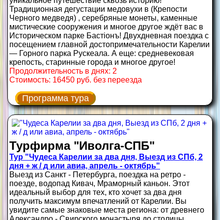
уникальное путешествие сквозь историю!
Традиционная дегустации медовухи в (Крепости
Черного медведя) , серебряные монеты, каменные
мистические сооружения и многое другое ждёт вас в
Историческом парке Бастiонъ! Двухдневная поездка с
посещением главной достопримечательности Карелии
— Горного парка Рускеала. А еще: средневековая
крепость, старинные города и многое другое!
Продолжительность в днях: 2
Стоимость: 16450 руб. без переезда
Программа тура
Турфирма "Иволга-СПБ"
Тур "Чудеса Карелии за два дня, Выезд из СПб, 2
дня + ж / д или авиа, апрель - октябрь"
Выезд из Санкт - Петербурга, поездка на ретро -
поезде, водопад Кивач, Мраморный каньон. Этот
идеальный выбор для тех, кто хочет за два дня
получить максимум впечатлений от Карелии. Вы
увидите самые знаковые места региона: от древнего
Александро - Свирского монастыря до столицы