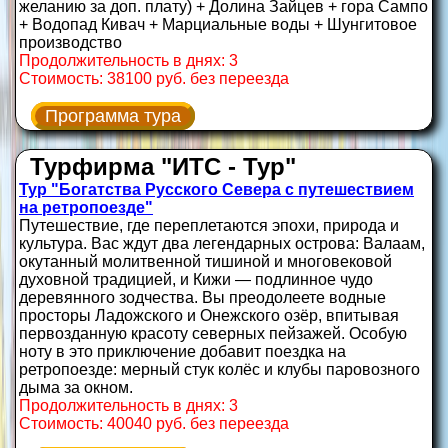
желанию за доп. плату) + Долина Зайцев + гора Сампо
+ Водопад Кивач + Марциальные воды + Шунгитовое
производство
Продолжительность в днях: 3
Стоимость: 38100 руб. без переезда
Программа тура
Турфирма "ИТС - Тур"
Тур "Богатства Русского Севера с путешествием
на ретропоезде"
Путешествие, где переплетаются эпохи, природа и
культура. Вас ждут два легендарных острова: Валаам,
окутанный молитвенной тишиной и многовековой
духовной традицией, и Кижи — подлинное чудо
деревянного зодчества. Вы преодолеете водные
просторы Ладожского и Онежского озёр, впитывая
первозданную красоту северных пейзажей. Особую
ноту в это приключение добавит поездка на
ретропоезде: мерный стук колёс и клубы паровозного
дыма за окном.
Продолжительность в днях: 3
Стоимость: 40040 руб. без переезда