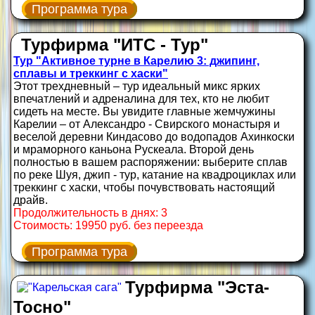
Программа тура
Турфирма "ИТС - Тур"
Тур "Активное турне в Карелию 3: джипинг,
сплавы и треккинг с хаски"
Этот трехдневный – тур идеальный микс ярких
впечатлений и адреналина для тех, кто не любит
сидеть на месте. Вы увидите главные жемчужины
Карелии – от Александро - Свирского монастыря и
веселой деревни Киндасово до водопадов Ахинкоски
и мраморного каньона Рускеала. Второй день
полностью в вашем распоряжении: выберите сплав
по реке Шуя, джип - тур, катание на квадроциклах или
треккинг с хаски, чтобы почувствовать настоящий
драйв.
Продолжительность в днях: 3
Стоимость: 19950 руб. без переезда
Программа тура
Турфирма "Эста-
Тосно"