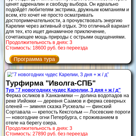
ценят адреналин и свободу выбора. Он идеально
подойдёт любителям экстрима, дружным компаниям и
всем, кто хочет не просто осматривать
достопримечательности, а прочувствовать энергию
Карелии через активный отдых. Это отличный вариант
для тех, кто ищет динамичное приключение,
сочетающее мощь природы с острыми ощущениями.
Продолжительность в днях: 3
Стоимость: 18600 руб. без переезда
Программа тура
Турфирма "Иволга-СПБ"
Тур "7 новогодних чудес Карелии, 3 дня + ж / д"
Ферма осликов в Ханканмяки — долина водопадов на
реке Иийокки — деревня Саамов и ферма северных
оленей — зимняя сказка Рускеалы — финский
Сортавала — крепость Кексгольм — Лосевские пороги
— новогодние огни Петербурга, с проживанием в
отеле на берегу озера.
Продолжительность в днях: 3
Стоимость: 27890 руб. без переезда