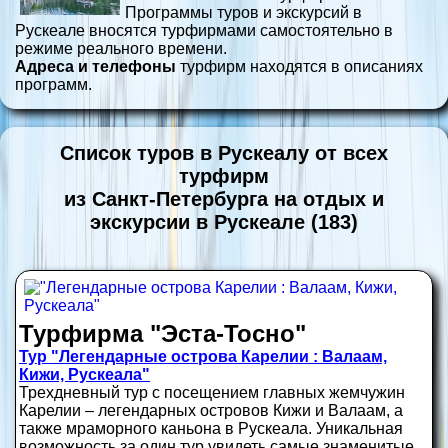
Программы туров и экскурсий в
Рускеале вносятся турфирмами самостоятельно в
режиме реального времени.
Адреса и телефоны
турфирм находятся в описаниях
программ.
Список туров в Рускеалу от всех
турфирм
из Санкт-Петербурга на отдых и
экскурсии в Рускеале (183)
Турфирма "Эста-Тосно"
Тур "Легендарные острова Карелии : Валаам,
Кижи, Рускеала"
Трехдневный тур с посещением главных жемчужин
Карелии – легендарных островов Кижи и Валаам, а
также мраморного каньона в Рускеала. Уникальная
возможность за один тур увидеть самые знаменитые