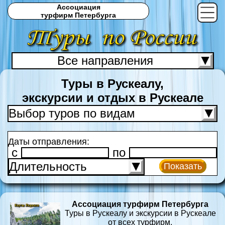
Ассоциация
турфирм Петербурга
Все направления
С
Туры в Рускеалу,
экскурсии и отдых в Рускеале
Выбор туров по видам
Даты отправления:
c
по
Длительность
Показать
Ассоциация турфирм Петербурга
Туры в Рускеалу и экскурсии в Рускеале
от всех турфирм.