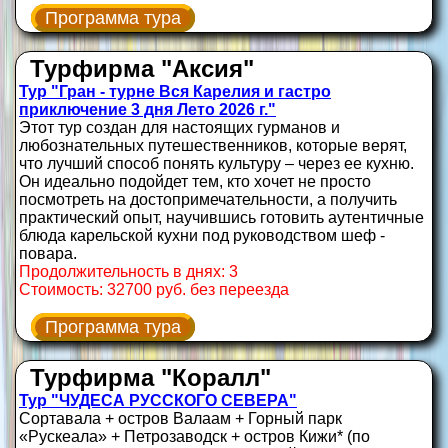
Программа тура
Турфирма "Аксия"
Тур "Гран - турне Вся Карелия и гастро
приключение 3 дня Лето 2026 г."
Этот тур создан для настоящих гурманов и
любознательных путешественников, которые верят,
что лучший способ понять культуру – через ее кухню.
Он идеально подойдет тем, кто хочет не просто
посмотреть на достопримечательности, а получить
практический опыт, научившись готовить аутентичные
блюда карельской кухни под руководством шеф -
повара.
Продолжительность в днях: 3
Стоимость: 32700 руб. без переезда
Программа тура
Турфирма "Коралл"
Тур "ЧУДЕСА РУССКОГО СЕВЕРА"
Сортавала + остров Валаам + Горный парк
«Рускеала» + Петрозаводск + остров Кижи* (по