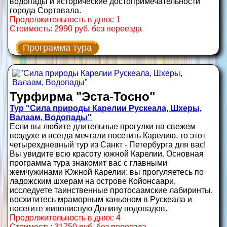
водопады и исторические достопримечательности
города Сортавала.
Продолжительность в днях: 1
Стоимость: 2990 руб. без переезда
Программа тура
Турфирма "Эста-Тосно"
Тур "Сила природы Карелии Рускеала, Шхеры,
Валаам, Водопады"
Если вы любите длительные прогулки на свежем
воздухе и всегда мечтали посетить Карелию, то этот
четырехдневный тур из Санкт - Петербурга для вас!
Вы увидите всю красоту южной Карелии. Основная
программа тура знакомит вас с главными
жемчужинами Южной Карелии: вы прогуляетесь по
ладожским шхерам на острове Койонсаари,
исследуете таинственные протосаамские лабиринты,
восхититесь мраморным каньоном в Рускеала и
посетите живописную Долину водопадов.
Продолжительность в днях: 4
Стоимость: 31750 руб. без переезда