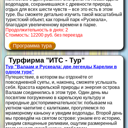
водопадов, сохранившаяся с древности природа,
отдых для всех шести чувств – все это есть в этом
туре. Вы сможете детально изучить такой масштабный
туристский объект, как горный парк «Рускеала»,
благодаря увеличенному времени в парке.
Продолжительность в днях: 2
Стоимость: 12200 руб. без переезда
Программа тура
Турфирма "ИТС - Тур"
Тур "Валаам и Рускеала: две легенды Карелии в
одном туре"
Путешествие, в котором вы отдохнёте от
повседневной суеты, и, наконец, сможете услышать
себя. Красота карельской природы и энергия острова
Валаам соединились в этом туре. Один день мы
посвятим погружению в карельскую культуру и
природные достопримечательности: побываем на
уютном чаепитие с калитками, прогуляемся по
мраморному каньону и увидим водопады. Второй день
мы проведём на святом острове: узнаем его историю,
увидим священные реликвии, ощутим размеренный