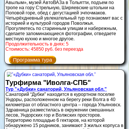
Авылым», музей АвтоВАЗа в Тольятти, подъем по
тропе на гору Стрельную, Ширяевские штольни на
Поповой горе, обед с дегустацией эчпочмаков.
Четырёхдневный увлекательный тур познакомит вас с
историей и культурой городов Поволжья.
Прогуляетесь по старинным улицам и набережным,
сделаете запоминающиеся фотографии, отведаете
местную кухню и многое другое.
Продолжительность в днях: 5
Стоимость: 45850 руб. без переезда
Программа тура
Турфирма "Иволга-СПБ"
Тур "«Дубки» санаторий, Ульяновская обл."
Санаторий “Дубки” находится в курортном поселке
Ундоры, расположенном на берегу реки Волга в 40
километрах от областного центра – города Ульяновск.
Здравница разместилась в окружении смешанных
лесов, Ундорских гор и Волжских просторов.
Территорию площадью 6 гектаров, на которой
обнаружено 15 родников, занимают 3 жилых корпуса в