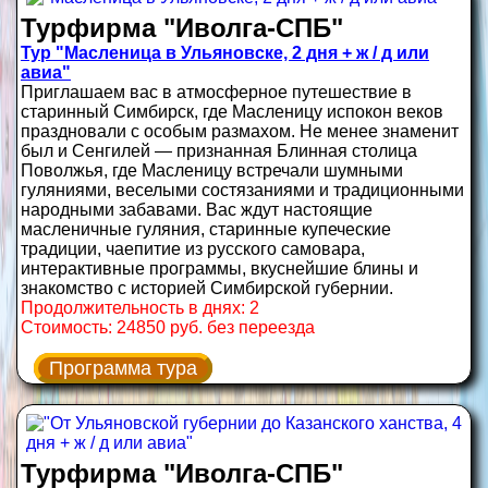
Турфирма "Иволга-СПБ"
Тур "Масленица в Ульяновске, 2 дня + ж / д или
авиа"
Приглашаем вас в атмосферное путешествие в
старинный Симбирск, где Масленицу испокон веков
праздновали с особым размахом. Не менее знаменит
был и Сенгилей — признанная Блинная столица
Поволжья, где Масленицу встречали шумными
гуляниями, веселыми состязаниями и традиционными
народными забавами. Вас ждут настоящие
масленичные гуляния, старинные купеческие
традиции, чаепитие из русского самовара,
интерактивные программы, вкуснейшие блины и
знакомство с историей Симбирской губернии.
Продолжительность в днях: 2
Стоимость: 24850 руб. без переезда
Программа тура
Турфирма "Иволга-СПБ"