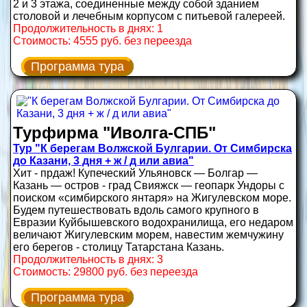
2 и 3 этажа, соединенные между собой зданием
столовой и лечебным корпусом с питьевой галереей.
Продолжительность в днях: 1
Стоимость: 4555 руб. без переезда
Программа тура
Турфирма "Иволга-СПБ"
Тур "К берегам Волжской Булгарии. От Симбирска
до Казани, 3 дня + ж / д или авиа"
Хит - прдаж! Купеческий Ульяновск — Болгар —
Казань — остров - град Свияжск — геопарк Ундоры с
поиском «симбирского янтаря» на Жигулевском море.
Будем путешествовать вдоль самого крупного в
Евразии Куйбышевского водохранилища, его недаром
величают Жигулевским морем, навестим жемчужину
его берегов - столицу Татарстана Казань.
Продолжительность в днях: 3
Стоимость: 29800 руб. без переезда
Программа тура