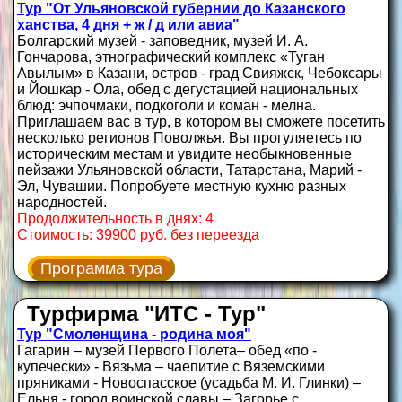
Тур "От Ульяновской губернии до Казанского
ханства, 4 дня + ж / д или авиа"
Болгарский музей - заповедник, музей И. А.
Гончарова, этнографический комплекс «Туган
Авылым» в Казани, остров - град Свияжск, Чебоксары
и Йошкар - Ола, обед с дегустацией национальных
блюд: эчпочмаки, подкоголи и коман - мелна.
Приглашаем вас в тур, в котором вы сможете посетить
несколько регионов Поволжья. Вы прогуляетесь по
историческим местам и увидите необыкновенные
пейзажи Ульяновской области, Татарстана, Марий -
Эл, Чувашии. Попробуете местную кухню разных
народностей.
Продолжительность в днях: 4
Стоимость: 39900 руб. без переезда
Программа тура
Турфирма "ИТС - Тур"
Тур "Смоленщина - родина моя"
Гагарин – музей Первого Полета– обед «по -
купечески» - Вязьма – чаепитие с Вяземскими
пряниками - Новоспасское (усадьба М. И. Глинки) –
Ельня - город воинской славы – Загорье с