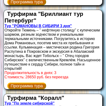
Программа тура
Турфирма "Бриллиант тур
Петербург"
Тур "РОМАНОВЫ В СИБИРИ 3 дня"
Откройте Тюмень – " нефтяную столицу" с купеческим
шармом, резным зодчеством и уникальными
термальными источниками. Погрузитесь в историю
Дома Романовых, посетив места их пребывания и
ссылки. Кульминация – мистическая родина Григория
Распутина в Покровском и экскурсия в Абалакский
монастырь. Вас ждет Тобольск – " Отец городов
Сибирских" с величественным Кремлём. Насыщенное
путешествие к сердцу Сибири, полное тайн и
открытий!
Продолжительность в днях: 3
Стоимость: 28650 руб. без переезда
Программа тура
Турфирма "Коралл"
Тур "По земле сибирской"