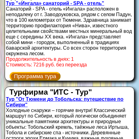
Тур "«Ингала» санаторий - SPA - отель"
Санаторий - SPA - отель «Ингала» расположен в
неподалеку от г. Заводоуковска, рядом с селом Падун,
что в 100 километрах от Тюмени. Здравница занимает
территорию профилактория «Нива», известного
целительными свойствами местных минеральный вод
еще с середины ХХ века. «Ингала» представляет
собой мини - городок, выполненный в традициях
баварской архитектуры. Со всех сторон территория
окружена лесом.
Продолжительность в днях: 1
Стоимость: 7216 руб. без переезда
Программа тура
Турфирма "ИТС - Тур"
Тур "От Тюмени до Тобольска: путешествие по
Сибири"
Холодные снаружи – горячие внутри! Классический
маршрут по Сибири, который логически объединяет
уникальные памятники архитектуры и природные
объекты: Тобольский кремль, таёжные леса Иртыша,
Тобола и сибирские спа - источники. Деревянные
остроги эпохи Ермака и Кучума, важные духовные