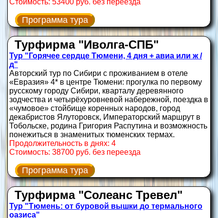
Стоимость: 53400 руб. без переезда
Программа тура
Турфирма "Иволга-СПБ"
Тур "Горячее сердце Тюмени, 4 дня + авиа или ж /
д"
Авторский тур по Сибири с проживанием в отеле
«Евразия» 4* в центре Тюмени: прогулка по первому
русскому городу Сибири, кварталу деревянного
зодчества и четырёхуровневой набережной, поездка в
«чумовое» стойбище коренных народов, город
декабристов Ялуторовск, Императорский маршрут в
Тобольске, родина Григория Распутина и возможность
понежиться в знаменитых тюменских термах.
Продолжительность в днях: 4
Стоимость: 38700 руб. без переезда
Программа тура
Турфирма "Солеанс Тревел"
Тур "Тюмень: от буровой вышки до термального
оазиса"