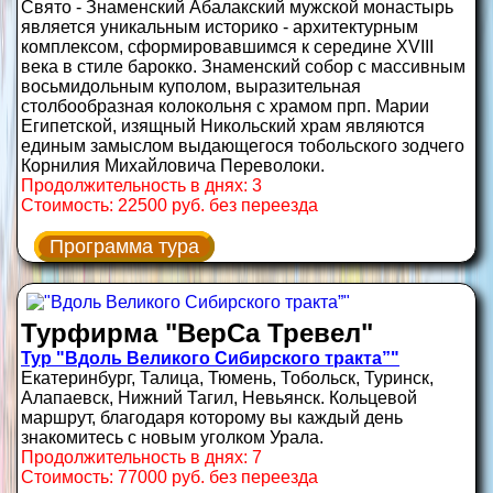
Свято - Знаменский Абалакский мужской монастырь
является уникальным историко - архитектурным
комплексом, сформировавшимся к середине XVIII
века в стиле барокко. Знаменский собор с массивным
восьмидольным куполом, выразительная
столбообразная колокольня с храмом прп. Марии
Египетской, изящный Никольский храм являются
единым замыслом выдающегося тобольского зодчего
Корнилия Михайловича Переволоки.
Продолжительность в днях: 3
Стоимость: 22500 руб. без переезда
Программа тура
Турфирма "ВерСа Тревел"
Тур "Вдоль Великого Сибирского тракта”"
Екатеринбург, Талица, Тюмень, Тобольск, Туринск,
Алапаевск, Нижний Тагил, Невьянск. Кольцевой
маршрут, благодаря которому вы каждый день
знакомитесь с новым уголком Урала.
Продолжительность в днях: 7
Стоимость: 77000 руб. без переезда