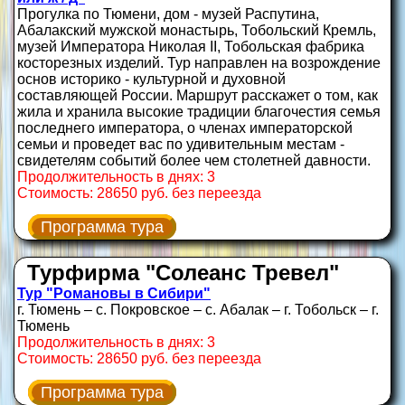
Прогулка по Тюмени, дом - музей Распутина,
Абалакский мужской монастырь, Тобольский Кремль,
музей Императора Николая II, Тобольская фабрика
косторезных изделий. Тур направлен на возрождение
основ историко - культурной и духовной
составляющей России. Маршрут расскажет о том, как
жила и хранила высокие традиции благочестия семья
последнего императора, о членах императорской
семьи и проведет вас по удивительным местам -
свидетелям событий более чем столетней давности.
Продолжительность в днях: 3
Стоимость: 28650 руб. без переезда
Программа тура
Турфирма "Солеанс Тревел"
Тур "Романовы в Сибири"
г. Тюмень – с. Покровское – с. Абалак – г. Тобольск – г.
Тюмень
Продолжительность в днях: 3
Стоимость: 28650 руб. без переезда
Программа тура