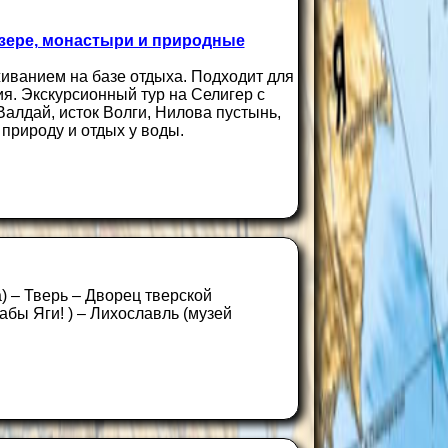
зере, монастыри и природные
иванием на базе отдыха. Подходит для
ия. Экскурсионный тур на Селигер с
алдай, исток Волги, Нилова пустынь,
 природу и отдых у воды.
) – Тверь – Дворец тверской
абы Яги! ) – Лихославль (музей