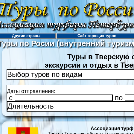
Другие страны
Сайт горящих туров
Туры по Росии (внутренний туризм
Туры в Тверскую 
экскурсии и отдых в Тв
Выбор туров по видам
Даты отправления:
c
по
Длительность
Ассоциация турф
Туры в Тверскую область и экскурсии 