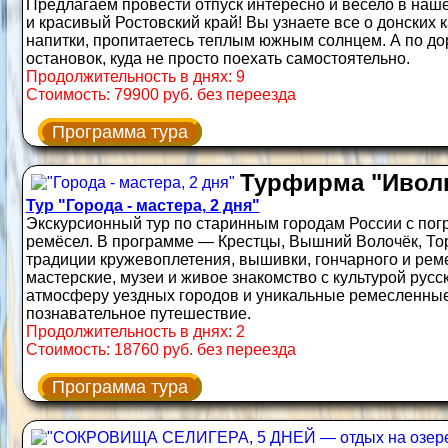
Предлагаем провести отпуск интересно и весело в на
и красивый Ростовский край! Вы узнаете все о донских 
напитки, пропитаетесь теплым южным солнцем. А по до
остановок, куда не просто поехать самостоятельно.
Продолжительность в днях: 9
Стоимость: 79900 руб. без переезда
Программа тура
Турфирма "Ивол
Тур "Города - мастера, 2 дня"
Экскурсионный тур по старинным городам России с по
ремёсел. В программе — Крестцы, Вышний Волочёк, Тор
традиции кружевоплетения, вышивки, гончарного и реме
мастерские, музеи и живое знакомство с культурой русс
атмосферу уездных городов и уникальные ремесленны
познавательное путешествие.
Продолжительность в днях: 2
Стоимость: 18760 руб. без переезда
Программа тура