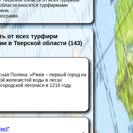
 области вносятся турфирмами
ени.
рограмм.
ть от всех турфирм
ии в Тверской области (143)
сная Поляна. «Ржев – первый город на
ой железистой воды в лесах
ородской летописи в 1216 году.
ус)"