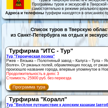
Программы туров и экскурсий в Тверской
самостоятельно в режиме реального врем
Адреса и телефоны
турфирм находятся в описаниях п
Список туров в Тверскую облас
из Санкт-Петербурга на отдых и экскурс
Турфирма "ИТС - Тур"
Тур "Героическая поэма"
Ржев – Вязьма – Полотняный завод – Калуга – Тула – Я
Волге». От ржаных полей, обрамляющих посад, от ржав
произошло название города, впервые упомянутое в Новг
Продолжительность в днях: 3
Стоимость: 25900 руб. без переезда
Программа тура
Турфирма "Коралл"
Тур "Весёлое путешествие к донским казакам (автоб