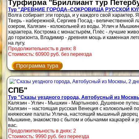
Турфирма "Бриллиант тур Петербу
Тур "ДРЕВНИЕ ГОРОДА–СОКРОВИЩА РУССКОЙ КУЛЬТ
Волга собирает эти города, и у каждого свой характер.
Тверь - набережной, Сергиев Посад - величественной л
озером, Калязин - колокольней из воды. Углич и Мышкин
характера. Кострома с монастырём, Плёс - лучшие живо
до горизонта, Владимир - древняя мощь и каменная лето
на лугу.
Продолжительность в днях: 8
Стоимость: 60900 руб. без переезда
Программа тура
СПБ"
Тур "Сказы уездного города, Автобусный из Москвы,
Калязин - Углич - Мышкин - Мартыново. Душевное путе
Калязин – настоящая русская Венеция с колокольней п
княжеские палаты Углича, настоящий мышиный дворец 
Мышкине, знакомство с бытом и обычаями кацкарей и р
вас.
Продолжительность в днях: 2
Стоимость: 9990 руб. без переезда