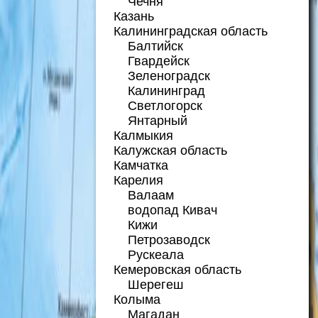
Чечня
Казань
Калининградская область
Балтийск
Гвардейск
Зеленоградск
Калининград
Светлогорск
Янтарный
Калмыкия
Калужская область
Камчатка
Карелия
Валаам
водопад Кивач
Кижи
Петрозаводск
Рускеала
Кемеровская область
Шерегеш
Колыма
Магадан