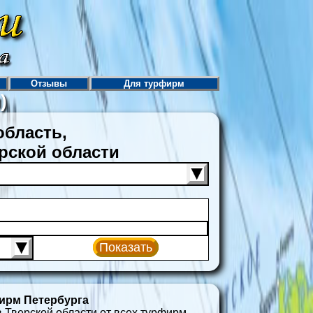
Отзывы
Для турфирм
)
область,
ерской области
Показать
ирм Петербурга
в Тверской области от всех турфирм.