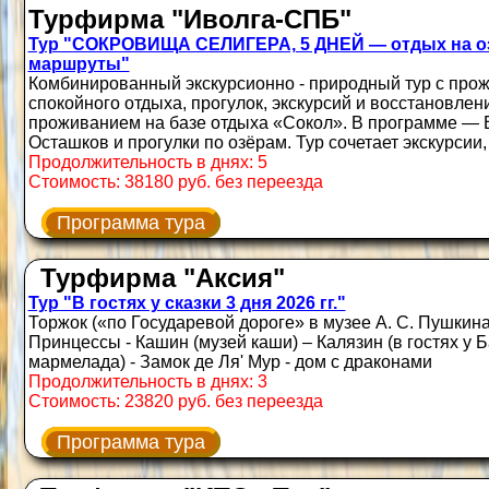
Турфирма "Иволга-СПБ"
Тур "СОКРОВИЩА СЕЛИГЕРА, 5 ДНЕЙ — отдых на о
маршруты"
Комбинированный экскурсионно - природный тур с прож
спокойного отдыха, прогулок, экскурсий и восстановлен
проживанием на базе отдыха «Сокол». В программе — В
Осташков и прогулки по озёрам. Тур сочетает экскурсии,
Продолжительность в днях: 5
Стоимость: 38180 руб. без переезда
Программа тура
Турфирма "Аксия"
Тур "В гостях у сказки 3 дня 2026 гг."
Торжок («по Государевой дороге» в музее А. С. Пушкина
Принцессы - Кашин (музей каши) – Калязин (в гостях у Б
мармелада) - Замок де Ля' Мур - дом с драконами
Продолжительность в днях: 3
Стоимость: 23820 руб. без переезда
Программа тура