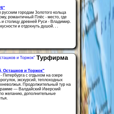
26"
 русским городам Золотого кольца
му, романтичный Плёс - место, где
 и столицу древней Руси - Владимир.
усности и отдохнуть душой. . .
Турфирма
, Осташков и Торжок"
 - Петербурга с отдыхом на озере
рогулок, экскурсий, теплоходных
рхневолжья. Продолжительный тур на
ограмме — Валдайский Иверский
 по желанию, дополнительные
тья.