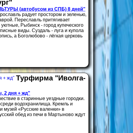
рг"
УРЫ (автобусом из СПБ) 8 дней"
 Ярославль радует простором и зеленью,
аврой. Переславль притягивает
 уютные, Рыбинск - город купеческого
писные виды. Суздаль - луга и купола
пись, а Боголюбово - лёгкая церковь
Турфирма "Иволга-
 2 дня + жд"
шествие в старинные уездные городки.
осреди водохранилища. Кремль и
и музей «Русские валенки» в
усский обед из печи в Мартыново ждут