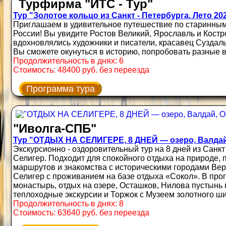
Турфирма "ИТС - Тур"
Тур "Золотое кольцо из Санкт - Петербурга. Лето 20
Приглашаем в удивительное путешествие по старинным
России! Вы увидите Ростов Великий, Ярославль и Костро
вдохновлялись художники и писатели, красавец Суздаль
Вы сможете окунуться в историю, попробовать разные вк
Продолжительность в днях: 6
Стоимость: 48400 руб. без переезда
Программа тура
"Иволга-СПБ"
Тур "ОТДЫХ НА СЕЛИГЕРЕ, 8 ДНЕЙ — озеро, Валдай
Экскурсионно - оздоровительный тур на 8 дней из Санкт
Селигер. Подходит для спокойного отдыха на природе, п
маршрутов и знакомства с историческими городами Ве
Селигер с проживанием на базе отдыха «Сокол». В пр
монастырь, отдых на озере, Осташков, Нилова пустынь
теплоходные экскурсии и Торжок с Музеем золотного ши
Продолжительность в днях: 8
Стоимость: 63640 руб. без переезда