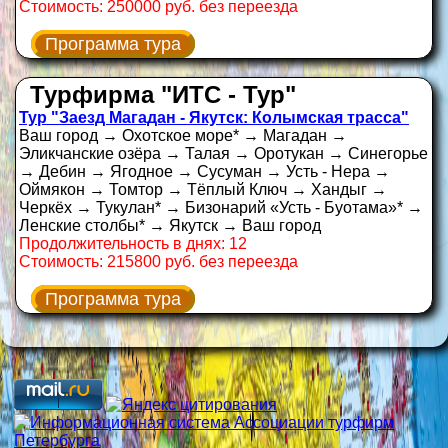
Стоимость: 250000 руб. без переезда
Программа тура
Турфирма "ИТС - Тур"
Тур "Заезд Магадан - Якутск: Колымская трасса"
Ваш город → Охотское море* → Магадан →
Эликчанские озёра → Талая → Оротукан → Синегорье
→ Дебин → Ягодное → Сусуман → Усть - Нера →
Оймякон → Томтор → Тёплый Ключ → Хандыг →
Черкёх → Тукулан* → Бизонарий «Усть - Буотама»* →
Ленские столбы* → Якутск → Ваш город
Продолжительность в днях: 12
Стоимость: 215800 руб. без переезда
Программа тура