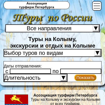
Ассоциация
турфирм Петербурга
Все направления
С
Туры на Колыму,
экскурсии и отдых на Колыме
Выбор туров по видам
Даты отправления:
c
по
Длительность
Показать
Ассоциация турфирм Петербурга
Туры на Колыму и экскурсии на Колыме
от всех турфирм.